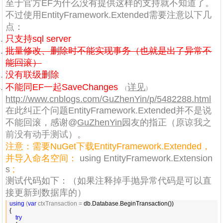
至于官方EF为什么没有提供这样的支持就不知道了。
不过使用EntityFramework.Extended需要注意以下几
点：
只支持sql server
批量修改、删除时不能实现事务（也就是出了异常不
能回滚）
没有联级删除
不能同EF一起
SaveChanges
详见
（
）
http://www.cnblogs.com/GuZhenYin/p/5482288.html
在此纠正个问题EntityFramework.Extended并不是说
不能回滚，感谢@
GuZhenYin
园友的指正（
原谅我之
前没有动手测试
）。
注意：需要NuGet下载EntityFramework.Extended，
并导入命名空间：
using EntityFramework.Extension
s
;
测试代码如下：（如果注释掉手抛异常代码是可以直
接更新到数据库的）
using
 (
var
 ctxTransaction =
 db.Database.BeginTransaction())

{

try