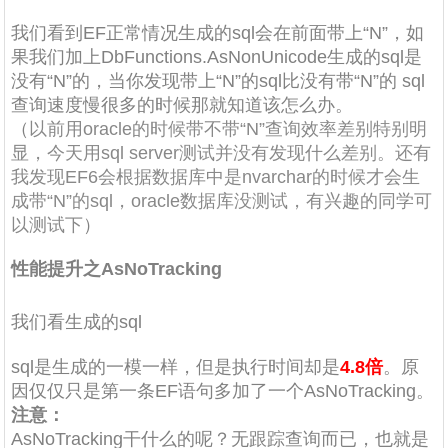
我们看到EF正常情况生成的sql会在前面带上“N”，如
果我们加上DbFunctions.AsNonUnicode生成的sql是
没有“N”的，当你发现带上“N”的sql比没有带“N”的 sql
查询速度慢很多的时候那就知道该怎么办。
（
以前用oracle的时候带不带“N”查询效率差别特别明
显，今天用sql server测试并没有发现什么差别
。还有
我发现EF6会根据数据库中是nvarchar的时候才会生
成带“N”的sql，oracle数据库没测试，有兴趣的同学可
以测试下
）
性能提升之AsNoTracking
我们看生成的sql
sql是生成的一模一样，但是执行时间却是
4.8倍
。原
因仅仅只是第一条EF语句多加了一个AsNoTracking。
注意：
AsNoTracking干什么的呢？无跟踪查询而已，也就是