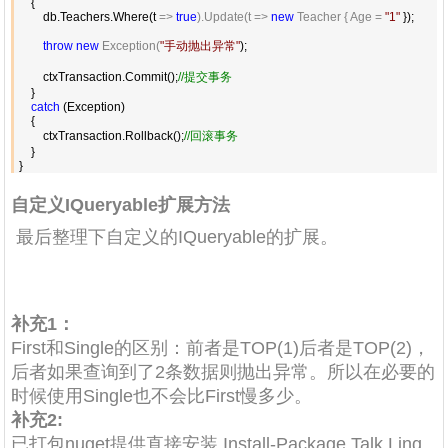
    {

        db.Teachers.Where(t 
=> 
true
).Update(t => 
new
 Teacher { Age = 
"
1
"
 });

throw
new
 Exception(
"
手动抛出异常
"
);

        ctxTransaction.Commit();
//
提交事务
    }

catch
 (Exception)

    {

        ctxTransaction.Rollback();
//
回滚事务
    }

}
自定义IQueryable扩展方法
最后整理下自定义的IQueryable的扩展。
补充1：
First和Single的区别：前者是
TOP
(
1
)后者是TOP
(
2
)，
后者如果查询到了2条数据则抛出异常。所以在必要的
时候使用Single也不会比First慢多少。
补充2:
已打包nuget提供直接安装
Install-Package Talk.Linq.