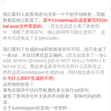
我们看到上面查询语句没有一个个的手动映射，而映
射都是独立配置了。
其中CreateMap应该是要写到Glo
bal.asax文件里面的。
（
其实也就是分离了映射部
分，清晰了查询语句。细心的同学可能注意到了，这
种方式还免去了主动Include
）
我们看到了生成的sql和前面有些许不同，但只生成了
一条sql，并且结果也是正确的。(
其实就是多了一条C
ASE WHEN ([Extent2].[Id] IS NOT NULL) THEN 1 E
ND AS [C1]。看起来这条语句并没有什么实际意义，
然而这是AutoMapper生成的sql，同时我也表示不理
解
为什么和EF生成的不同
)
这样做的好处？
避免在循环中访问导航属性多次执行sql语句。
避免了查询语句中太多的手动映射，影响代码的阅
读。
关于AutoMapper的其他一些资料：