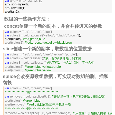
var
 arr2 = [5, 14, 23, 12, 1
];

arr2.sort(mysort);

arr2.reverse();

alert(arr2);
数组的一些操作方法：
concat创建一个新的副本，并合并传进来的参数
var
 colors = ["red", "green", "blue"
var
 colors2 = colors.concat("yellow", ["black", "brown"
]);

alert(colors); 
//
red,green,blue
alert(colors2); 
//
red,green,blue,yellow,black,brow
slice创建一个新的副本，取数组的位置数据
var
 colors = ["red", "green", "blue", "yellow", "purple"
var
 colors2 = colors.slice(1);
//
从下标为1的开始，到末尾
var
 colors3 = colors.slice(1, 4);
//
从下标1（包含1）到4（不包含4）
alert(colors2); 
//
green,blue,yellow,purple
alert(colors3); 
//
green,blue,yellow
splice会改变原数组数据，可实现对数组的删、插和
替换
var
 colors = ["red", "green", "blue"
//
****************删**********************
var
 removed = colors.splice(0, 1); 
//
 删除第一项（从下标0开始，删除1项）
alert(colors); 
//
 green,blue
alert(removed); 
//
 red，返回的数组中只包含一项
//
****************插**********************
removed = colors.splice(1, 0, "yellow", "orange"); 
//
 从位置 1 开始插入两项（