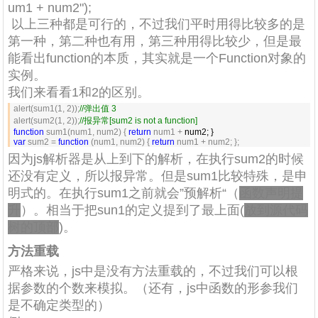
um1 + num2");
以上三种都是可行的，不过我们平时用得比较多的是
第一种，第二种也有用，第三种用得比较少，但是最
能看出function的本质，其实就是一个Function对象的
实例。
我们来看看1和2的区别。
alert(sum1(1, 2));
//
弹出值 3
alert(sum2(1, 2));
//
报异常[sum2 is not a function]
function
 sum1(num1, num2) { 
return
 num1 +
var
 sum2 = 
function
 (num1, num2) { 
return
 num1 + num2; };
因为js解析器是从上到下的解析，在执行sum2的时候
还没有定义，所以报异常。但是sum1比较特殊，是申
明式的。在执行sum1之前就会”预解析“（
函数声明提
升
）。相当于把sun1的定义提到了最上面(
放到源代码
树的顶部
)。
方法重载
严格来说，js中是没有方法重载的，不过我们可以根
据参数的个数来模拟。（还有，js中函数的形参我们
是不确定类型的）