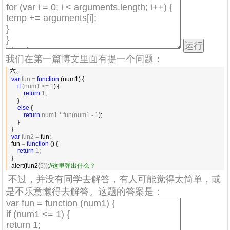
我们在第一篇博文里面有提一个问题：
六、

var
 fun = 
function
 (num1) {

if
 (num1 <= 1
) {

return
 1
;

     }

else
 {

return
 num1 * fun(num1 - 1
);

     }

 }

var
 fun2 =
 fun;

 fun 
= 
function
 () {

return
 1
;

 }

 alert(fun2(
5));
//
这里弹出什么？ 
不过，并没有同学去解答，有人可能觉得太简单，或
是不乐意懒得去解答。这题的答案是：