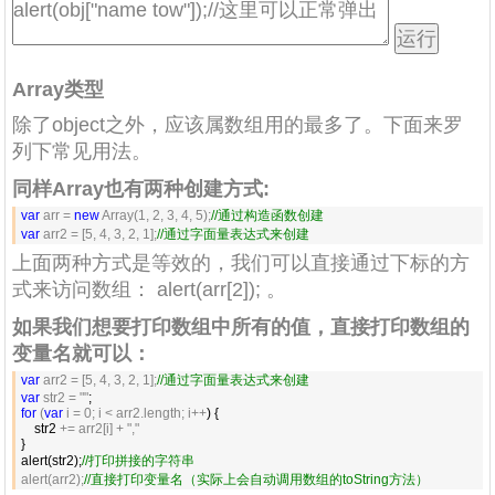
Array类型
除了object之外，应该属数组用的最多了。下面来罗
列下常见用法。
同样Array也有两种创建方式:
var
 arr = 
new
 Array(1, 2, 3, 4, 5);
//
通过构造函数创建
var
 arr2 = [5, 4, 3, 2, 1];
//
通过字面量表达式来创建
上面两种方式是等效的，我们可以直接通过下标的方
式来访问数组：
alert(arr[2]);
。
如果我们想要打印数组中所有的值，直接打印数组的
变量名就可以：
var
 arr2 = [5, 4, 3, 2, 1];
//
通过字面量表达式来创建
var
 str2 = ""
for
 (
var
 i = 0; i < arr2.length; i++
) {

    str2 
+= arr2[i] + ","
}

alert(str2);
//
打印拼接的字符串        
alert(arr2);
//
直接打印变量名（实际上会自动调用数组的toString方法）