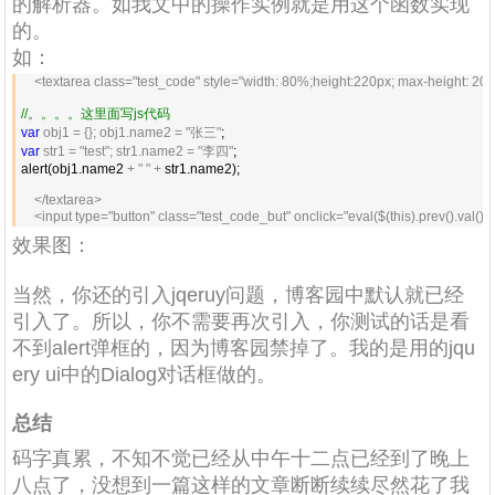
的解析器。如我文中的操作实例就是用这个函数实现
的。
如：
    <textarea class="test_code" style="width: 80%;height:220px; max-height: 200
//
。。。。这里面写js代码
var
 obj1 = {}; obj1.name2 = "张三"
var
 str1 = "test"; str1.name2 = "李四"
;

alert(obj1.name2 
+ " " +
 str1.name2);

</textarea>

    <input type="button" class="test_code_but" onclick="eval($(this).prev().val()
效果图：
当然，你还的引入jqeruy问题，博客园中默认就已经
引入了。所以，你不需要再次引入，你测试的话是看
不到alert弹框的，因为博客园禁掉了。我的是用的jqu
ery ui中的
Dialog对话框做的。
总结
码字真累，不知不觉已经从中午十二点已经到了晚上
八点了，没想到一篇这样的文章断断续续尽然花了我