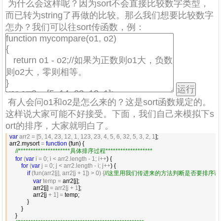
为什么会这样呢？因为sort不会直接比较数字类型，
而已转为string了再做的比较。那么我们想要比较数字
怎办？我们可以往sort传函数，例：
有人会问o1和o2是怎么来的？这是sort函数规定的。
这样说大家可能不好接受。下面，我们自己来模拟下s
ort的排序，大家就明白了。
var
 arr2 = [5, 14, 23, 12, 1, 123, 23, 4, 5, 6, 32, 5, 3, 2, 1
];

arr2.mysort 
= 
function
 (fun) {

//
*********************具体排序过程*******************
for
 (
var
 i = 0; i < arr2.length - 1; i++
) {

for
 (
var
 j = 0; j < arr2.length - i; j++
) {

if
 (fun(arr2[j], arr2[j + 1]) > 0) {
//
这里用我们传进来的方法判断是否要排序调
var
 temp =
 arr2[j];

                arr2[j] 
= arr2[j + 1
];

                arr2[j 
+ 1] =
 temp;

            }

        }

    }
