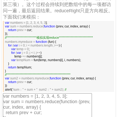
第三项）。这个过程会持续到把数组中的每一项都访
问一遍，最后返回结果。reduceRight只是方向相反。
下面我们来模拟：
var
 numbers = [1, 2, 3, 4, 5, 3
var
 sum = numbers.reduce(
function
 (prev, cur, index, array) {

return
 prev +
 cur;

//
***********************模拟实现reduce**************************
numbers.myreduce = 
function
 (fun) {

for
 (
var
 i = 0; i < numbers.length; i++
) {

var
 temp = 0
;

for
 (
var
 j = 0; j < i; j++
)

            temp 
+=
 numbers[j];

var
 tempNum =
 fun(temp, numbers[i], i, numbers);

    }

return
 tempNum;

//
*************************************************
var
 sum2 = numbers.myreduce(
function
 (prev, cur, index, array) {

return
 prev +
 cur;

})

alert(
"sum：" + sum + "  sum2：" + sum2); 
//