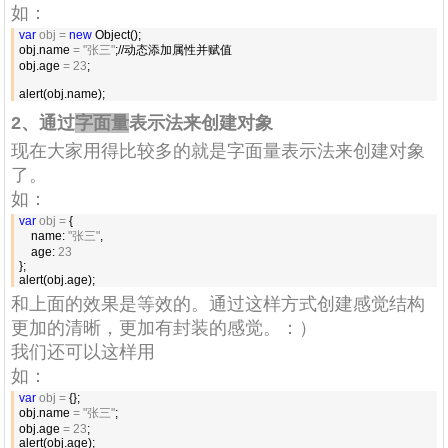
如：
var
 obj = 
new
 Object();

obj.name 
= "张三"
;//动态添加属性并赋值

obj.age 
= 23
;

alert(obj.name);
2、通过
字面量
表示法来创建对象
现在大家用得比较多的就是字面量表示法来创建对象
了。
如：
var
 obj =
 {

    name: 
"张三"
,

    age: 
23
};

alert(obj.age);
和上面的效果是等效的。通过这样方式创建感觉结构
更加的清晰，更加有封装的感觉。：）
我们还可以这样用
如：
var
 obj =
 {};

obj.name 
= "张三"
;

obj.age 
= 23
;

alert(obj.age);