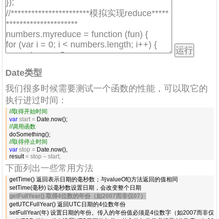
Date类型
我们很多时候需要测试一个函数的性能，可以取它的
执行进过时间：
//
取得开始时间
var
 start =
//
调用函数
//
取得停止时间
var
 stop =
 Date.now(),

result 
= stop – start;
下面列出一些常用方法
getTime() 返回表示日期的毫秒数；与valueOf()方法返回的值相同

getFullYear() 取得4位数的年份（如2007而非仅07）
getUTCFullYear() 返回UTC日期的4位数年份

setFullYear(年) 设置日期的年份。传入的年份值必须是4位数字（如2007而非仅07