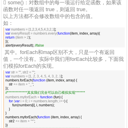
 some()：对数组中的每一项运行给定函数，如果该
函数对任一项返回 true，则返回 true。
以上方法都不会修改数组中的包含的值。
如：
var
 numbers = [1,2,3,4,5,4,3,2,1
var
 everyResult = numbers.every(
function
return
 (item > 2
);

});

alert(everyResult); 
//
false
其中。forEach和map区别不大，只是一个有返回
值，一个没有。实际中我们用forEach比较多，下面我
们模拟forEach的实现。
var
 str = "", str2 = ""
var
 numbers = [1, 2, 3, 4, 5, 4, 3, 2, 1
];

numbers.forEach(
function
 (item, index, array) {

    str 
+= item + "_"
;

//
**************其实我们完全可以自己模拟实现*******
numbers.myforEach = 
function
 (fun) {

for
 (
var
 i = 0; i < numbers.length; i++
) {

        fun(numbers[i], i, numbers);

    }

}

numbers.myforEach(
function
 (item, index, array) {

    str2 
+= item + "*"
;
