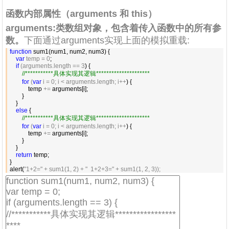
函数内部属性（arguments 和 this）
arguments
:类数组对象，包含着传入函数中的所有参
数。
下面通过arguments实现上面的模拟重载:
function
 sum1(num1, num2, num3) {

var
 temp = 0
;

if
 (arguments.length == 3
) {

//
***********具体实现其逻辑*********************
for
 (
var
 i = 0; i < arguments.length; i++
) {

            temp 
+=
 arguments[i];

        }

    }

else
 {

//
***********具体实现其逻辑*********************
for
 (
var
 i = 0; i < arguments.length; i++
) {

            temp 
+=
 arguments[i];

        }

    }

return
 temp;

}

alert(
"1+2=" + sum1(1, 2) + "  1+2+3=" + sum1(1, 2, 3));