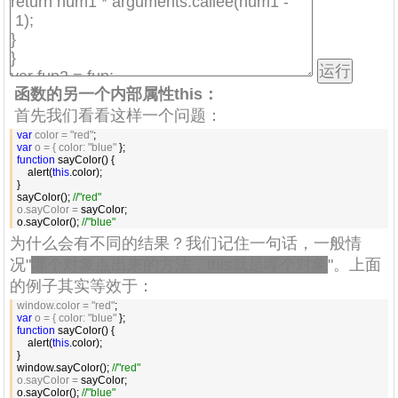
函数的另一个内部属性this：
首先我们看看这样一个问题：
var
 color = "red"
var
 o = { color: "blue"
function
 sayColor() {

    alert(
this
.color);

}

sayColor(); 
//
"red"
o.sayColor =
 sayColor;

o.sayColor(); 
//
"blue"
为什么会有不同的结果？我们记住一句话，一般情
况"
哪个对象点出来的方法，this就是哪个对象
"。上面
的例子其实等效于：
window.color = "red"
var
 o = { color: "blue"
function
 sayColor() {

    alert(
this
.color);

}

window.sayColor(); 
//
"red"
o.sayColor =
 sayColor;

o.sayColor(); 
//
"blue"