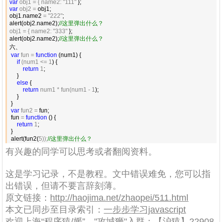
var
 obj1 = { name2: "111"
var
 obj2 =
 obj1;

obj1.name2 
= "222"
;

alert(obj2.name2);
//
这里弹出什么？
obj1 = { name2: "333"
 };

alert(obj2.name2);
//
这里弹出什么？
六、

var
 fun = 
function
 (num1) {

if
 (num1 <= 1
) {

return
 1
;

     }

else
 {

return
 num1 * fun(num1 - 1
);

     }

 }

var
 fun2 =
 fun;

 fun 
= 
function
 () {

return
 1
;

 }

 alert(fun2(
5));
//
这里弹出什么？
有兴趣的同学可以思考或者翻阅资料。
这是学习记录，不是教程。文中错误难免，您可以指
出错误，但请不要言辞刻薄。
原文链接：
http://haojima.net/zhaopei/511.html
本文已同步至目录索引：
一步步学习javascript
欢迎上海“程序猿/媛”、"攻城狮"入群：【沪猿】
22908