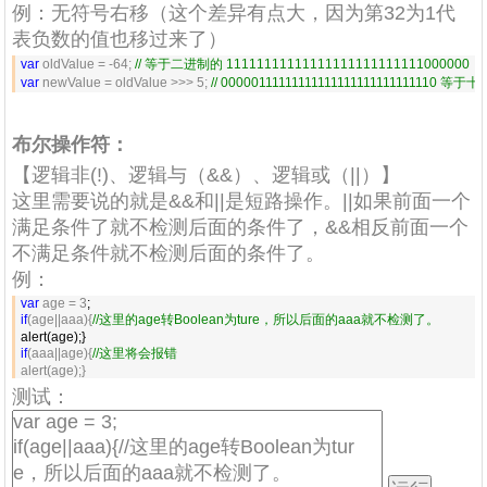
例：无符号右移（这个差异有点大，因为第32为1代
表负数的值也移过来了）
var
 oldValue = -64; 
//
 等于二进制的 11111111111111111111111111000000
var
 newValue = oldValue >>> 5; 
//
 00000111111111111111111111111110 等于
布尔操作符：
【逻辑非(!)、逻辑与（&&）、逻辑或（||）】
这里需要说的就是&&和||是短路操作。||如果前面一个
满足条件了就不检测后面的条件了，&&相反前面一个
不满足条件就不检测后面的条件了。
例：
var
 age = 3
if
(age||aaa){
//
这里的age转Boolean为ture，所以后面的aaa就不检测了。
if
(aaa||age){
//
这里将会报错
alert(age);}
测试：