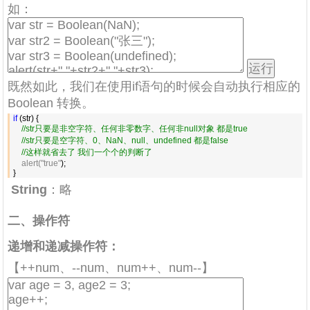
如：
既然如此，我们在使用if语句的时候会自动执行相应的
Boolean 转换。
if
 (str) {

//
str只要是非空字符、任何非零数字、任何非null对象 都是true
//
str只要是空字符、0、NaN、null、undefined 都是false
//
这样就省去了 我们一个个的判断了
    alert("true"
);

}
String
：略
二、操作符
递增和递减操作符：
【++num、--num、num++、num--】